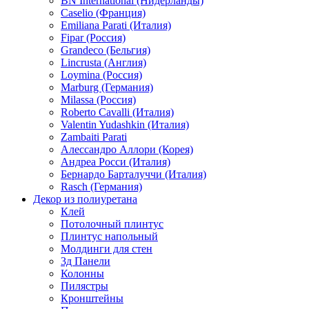
BN International (Нидерланды)
Caselio (Франция)
Emiliana Parati (Италия)
Fipar (Россия)
Grandeco (Бельгия)
Lincrusta (Англия)
Loymina (Россия)
Marburg (Германия)
Milassa (Россия)
Roberto Cavalli (Италия)
Valentin Yudashkin (Италия)
Zambaiti Parati
Алессандро Аллори (Корея)
Андреа Росси (Италия)
Бернардо Барталуччи (Италия)
Rasch (Германия)
Декор из полиуретана
Клей
Потолочный плинтус
Плинтус напольный
Молдинги для стен
3д Панели
Колонны
Пилястры
Кронштейны