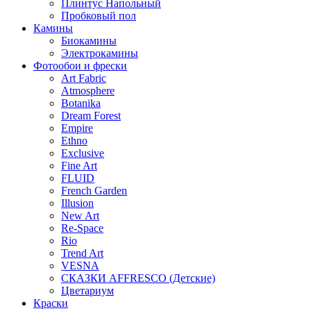
Плинтус Напольный
Пробковый пол
Камины
Биокамины
Электрокамины
Фотообои и фрески
Art Fabric
Atmosphere
Botanika
Dream Forest
Empire
Ethno
Exclusive
Fine Art
FLUID
French Garden
Illusion
New Art
Re-Space
Rio
Trend Art
VESNA
СКАЗКИ AFFRESCO (Детские)
Цветариум
Краски