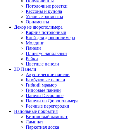
Полуколонны
Потолочные розетки
Кессоны и купола
Угловые элементы
Орнаменты
Декор из дюрополимера
Карниз потолочный
Клей для дюрополимера
Молдинг
Панели
Плинтус напольный
Рейки
Цветные панели
3D Панели
Акустические панели
Бамбуковые панели
Гибкий мрамор
Гипсовые панели
Панели Decoplume
Панели из Дюрополимера
Реечные перегородки
Напольные покрытия
Виниловый ламинат
Ламинат
Паркетная доска