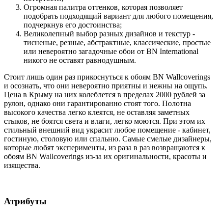
Огромная палитра оттенков, которая позволяет
подобрать подходящий вариант для любого помещения,
подчеркнув его достоинства;
Великолепный выбор разных дизайнов и текстур -
тисненые, резные, абстрактные, классические, простые
или невероятно загадочные обои от BN International
никого не оставят равнодушным.
Стоит лишь один раз прикоснуться к обоям BN Wallcoverings
и осознать, что они невероятно приятны и нежны на ощупь.
Цена в Крыму на них колеблется в пределах 2000 рублей за
рулон, однако они гарантированно стоят того. Полотна
высокого качества легко клеятся, не оставляя заметных
стыков, не боятся света и влаги, легко моются. При этом их
стильный внешний вид украсит любое помещение - кабинет,
гостиную, столовую или спальню. Самые смелые дизайнеры,
которые любят эксперименты, из раза в раз возвращаются к
обоям BN Wallcoverings из-за их оригинальности, красоты и
изящества.
Атрибуты