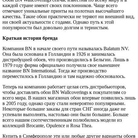
каждой стране имеют своих поклонников. Чаще всего
отмечают уникальные принты на полотнах высочайшего
качества. Такие обои практически не теряют ни внешний вид,
ни своей актуальности с годами. Однако путь к этой
популярности был довольно долгим и тернистым.
Краткая история бренда
Компания ВN в начале своего пути называлась Balatum NV.
Она была основана в Голландии в 1926 и занималась
дистрибуцией обоев, что производились в Бельгии. Лишь в
1979 году фирма официально получила свое нынешнее
название BN International. Тогда же производство
переместилось в Голландию и там надежно обосновалось.
Теперь на компанию работает целая сеть дистрибьюторов,
чтобы доставлять обои BN Wallcoverings к покупателям со
всего мира. В наших магазинах обои впервые появились лишь
в 2005 году, однако сразу стали невероятно популярными.
Некоторые большие заказы для стран СНГ иногда даже не
успевали выполнять, настолько они были большие. Больше
всего нашим соотечественникам полюбились модели из
коллекций Brocante, Opulence и Rosa Thea.
Купить в Симферополе эти или любые другие варианты обоев