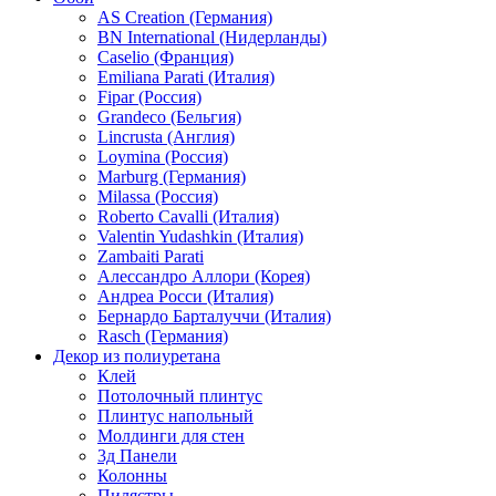
AS Creation (Германия)
BN International (Нидерланды)
Caselio (Франция)
Emiliana Parati (Италия)
Fipar (Россия)
Grandeco (Бельгия)
Lincrusta (Англия)
Loymina (Россия)
Marburg (Германия)
Milassa (Россия)
Roberto Cavalli (Италия)
Valentin Yudashkin (Италия)
Zambaiti Parati
Алессандро Аллори (Корея)
Андреа Росси (Италия)
Бернардо Барталуччи (Италия)
Rasch (Германия)
Декор из полиуретана
Клей
Потолочный плинтус
Плинтус напольный
Молдинги для стен
3д Панели
Колонны
Пилястры