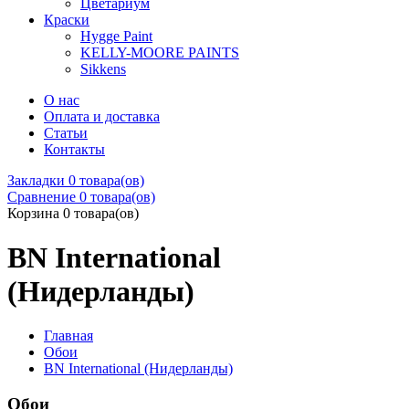
Цветариум
Краски
Hygge Paint
KELLY-MOORE PAINTS
Sikkens
О нас
Оплата и доставка
Статьи
Контакты
Закладки
0 товара(ов)
Сравнение
0 товара(ов)
Корзина
0 товара(ов)
BN International
(Нидерланды)
Главная
Обои
BN International (Нидерланды)
Обои