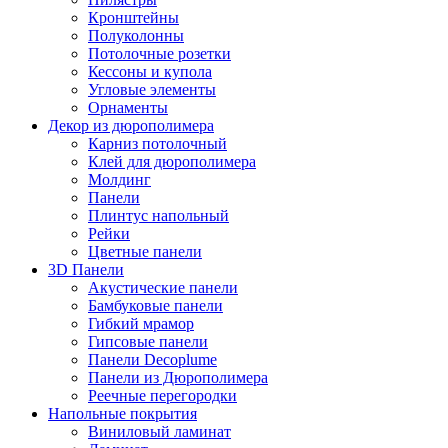
Кронштейны
Полуколонны
Потолочные розетки
Кессоны и купола
Угловые элементы
Орнаменты
Декор из дюрополимера
Карниз потолочный
Клей для дюрополимера
Молдинг
Панели
Плинтус напольный
Рейки
Цветные панели
3D Панели
Акустические панели
Бамбуковые панели
Гибкий мрамор
Гипсовые панели
Панели Decoplume
Панели из Дюрополимера
Реечные перегородки
Напольные покрытия
Виниловый ламинат