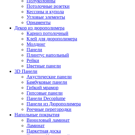
Полуколонны
Потолочные розетки
Кессоны и купола
Угловые элементы
Орнаменты
Декор из дюрополимера
Карниз потолочный
Клей для дюрополимера
Молдинг
Панели
Плинтус напольный
Рейки
Цветные панели
3D Панели
Акустические панели
Бамбуковые панели
Гибкий мрамор
Гипсовые панели
Панели Decoplume
Панели из Дюрополимера
Реечные перегородки
Напольные покрытия
Виниловый ламинат
Ламинат
Паркетная доска