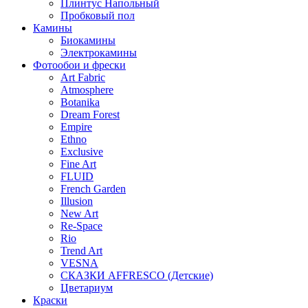
Плинтус Напольный
Пробковый пол
Камины
Биокамины
Электрокамины
Фотообои и фрески
Art Fabric
Atmosphere
Botanika
Dream Forest
Empire
Ethno
Exclusive
Fine Art
FLUID
French Garden
Illusion
New Art
Re-Space
Rio
Trend Art
VESNA
СКАЗКИ AFFRESCO (Детские)
Цветариум
Краски