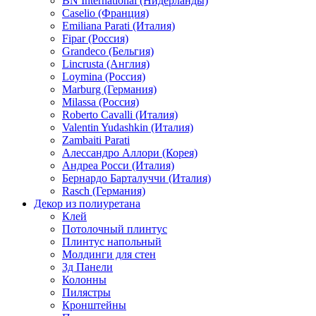
BN International (Нидерланды)
Caselio (Франция)
Emiliana Parati (Италия)
Fipar (Россия)
Grandeco (Бельгия)
Lincrusta (Англия)
Loymina (Россия)
Marburg (Германия)
Milassa (Россия)
Roberto Cavalli (Италия)
Valentin Yudashkin (Италия)
Zambaiti Parati
Алессандро Аллори (Корея)
Андреа Росси (Италия)
Бернардо Барталуччи (Италия)
Rasch (Германия)
Декор из полиуретана
Клей
Потолочный плинтус
Плинтус напольный
Молдинги для стен
3д Панели
Колонны
Пилястры
Кронштейны