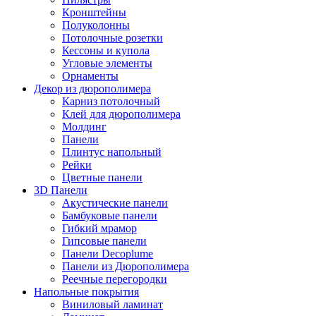
Кронштейны
Полуколонны
Потолочные розетки
Кессоны и купола
Угловые элементы
Орнаменты
Декор из дюрополимера
Карниз потолочный
Клей для дюрополимера
Молдинг
Панели
Плинтус напольный
Рейки
Цветные панели
3D Панели
Акустические панели
Бамбуковые панели
Гибкий мрамор
Гипсовые панели
Панели Decoplume
Панели из Дюрополимера
Реечные перегородки
Напольные покрытия
Виниловый ламинат