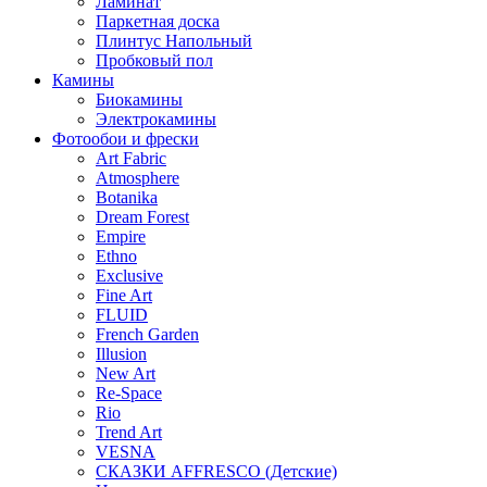
Ламинат
Паркетная доска
Плинтус Напольный
Пробковый пол
Камины
Биокамины
Электрокамины
Фотообои и фрески
Art Fabric
Atmosphere
Botanika
Dream Forest
Empire
Ethno
Exclusive
Fine Art
FLUID
French Garden
Illusion
New Art
Re-Space
Rio
Trend Art
VESNA
СКАЗКИ AFFRESCO (Детские)