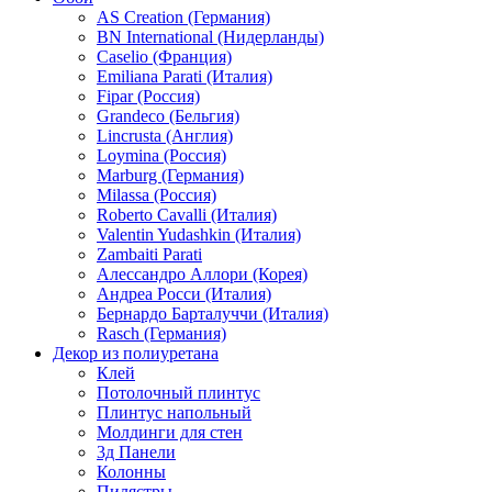
AS Creation (Германия)
BN International (Нидерланды)
Caselio (Франция)
Emiliana Parati (Италия)
Fipar (Россия)
Grandeco (Бельгия)
Lincrusta (Англия)
Loymina (Россия)
Marburg (Германия)
Milassa (Россия)
Roberto Cavalli (Италия)
Valentin Yudashkin (Италия)
Zambaiti Parati
Алессандро Аллори (Корея)
Андреа Росси (Италия)
Бернардо Барталуччи (Италия)
Rasch (Германия)
Декор из полиуретана
Клей
Потолочный плинтус
Плинтус напольный
Молдинги для стен
3д Панели
Колонны
Пилястры