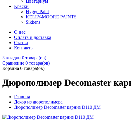
Цветариум
Краски
Hygge Paint
KELLY-MOORE PAINTS
Sikkens
О нас
Оплата и доставка
Статьи
Контакты
Закладки
0 товара(ов)
Сравнение
0 товара(ов)
Корзина
0 товара(ов)
Дюрополимер Decomaster кар
Главная
Декор из дюрополимера
Дюрополимер Decomaster карниз D110 ДМ