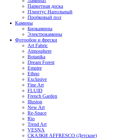
Ламинат
Паркетная доска
Плинтус Напольный
Пробковый пол
Камины
Биокамины
Электрокамины
Фотообои и фрески
Art Fabric
Atmosphere
Botanika
Dream Forest
Empire
Ethno
Exclusive
Fine Art
FLUID
French Garden
Illusion
New Art
Re-Space
Rio
Trend Art
VESNA
СКАЗКИ AFFRESCO (Детские)