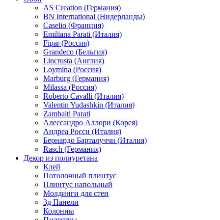
AS Creation (Германия)
BN International (Нидерланды)
Caselio (Франция)
Emiliana Parati (Италия)
Fipar (Россия)
Grandeco (Бельгия)
Lincrusta (Англия)
Loymina (Россия)
Marburg (Германия)
Milassa (Россия)
Roberto Cavalli (Италия)
Valentin Yudashkin (Италия)
Zambaiti Parati
Алессандро Аллори (Корея)
Андреа Росси (Италия)
Бернардо Барталуччи (Италия)
Rasch (Германия)
Декор из полиуретана
Клей
Потолочный плинтус
Плинтус напольный
Молдинги для стен
3д Панели
Колонны
Пилястры