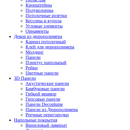
Кронштейны
Полуколонны
Потолочные розетки
Кессоны и купола
Угловые элементы
Орнаменты
Декор из дюрополимера
Карниз потолочный
Клей для дюрополимера
Молдинг
Панели
Плинтус напольный
Рейки
Цветные панели
3D Панели
Акустические панели
Бамбуковые панели
Гибкий мрамор
Гипсовые панели
Панели Decoplume
Панели из Дюрополимера
Реечные перегородки
Напольные покрытия
Виниловый ламинат