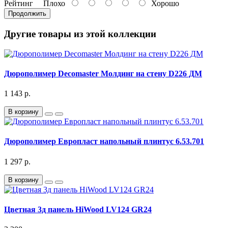
Рейтинг
Плохо
Хорошо
Продолжить
Другие товары из этой коллекции
Дюрополимер Decomaster Молдинг на стену D226 ДМ
1 143 р.
В корзину
Дюрополимер Европласт напольный плинтус 6.53.701
1 297 р.
В корзину
Цветная 3д панель HiWood LV124 GR24