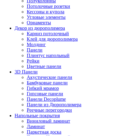
Полуколонны
Потолочные розетки
Кессоны и купола
Угловые элементы
Орнаменты
Декор из дюрополимера
Карниз потолочный
Клей для дюрополимера
Молдинг
Панели
Плинтус напольный
Рейки
Цветные панели
3D Панели
Акустические панели
Бамбуковые панели
Гибкий мрамор
Гипсовые панели
Панели Decoplume
Панели из Дюрополимера
Реечные перегородки
Напольные покрытия
Виниловый ламинат
Ламинат
Паркетная доска