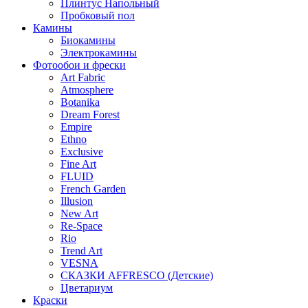
Плинтус Напольный
Пробковый пол
Камины
Биокамины
Электрокамины
Фотообои и фрески
Art Fabric
Atmosphere
Botanika
Dream Forest
Empire
Ethno
Exclusive
Fine Art
FLUID
French Garden
Illusion
New Art
Re-Space
Rio
Trend Art
VESNA
СКАЗКИ AFFRESCO (Детские)
Цветариум
Краски