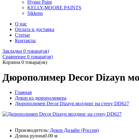
Hygge Paint
KELLY-MOORE PAINTS
Sikkens
О нас
Оплата и доставка
Статьи
Контакты
Закладки
0 товара(ов)
Сравнение
0 товара(ов)
Корзина
0 товара(ов)
Дюрополимер Decor Dizayn мо
Главная
Декор из дюрополимера
Дюрополимер Decor Dizayn молдинг на стену DD627
Производитель:
Декор Дизайн (Россия)
Длина рулона
0.00 м