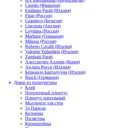
BN International (Нидерланды)
Caselio (Франция)
Emiliana Parati (Италия)
Fipar (Россия)
Grandeco (Бельгия)
Lincrusta (Англия)
Loymina (Россия)
Marburg (Германия)
Milassa (Россия)
Roberto Cavalli (Италия)
Valentin Yudashkin (Италия)
Zambaiti Parati
Алессандро Аллори (Корея)
Андреа Росси (Италия)
Бернардо Барталуччи (Италия)
Rasch (Германия)
Декор из полиуретана
Клей
Потолочный плинтус
Плинтус напольный
Молдинги для стен
3д Панели
Колонны
Пилястры
Кронштейны