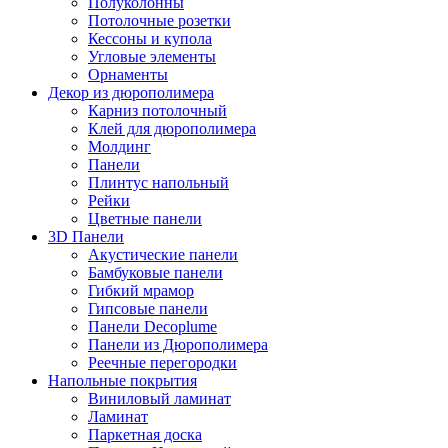
Полуколонны
Потолочные розетки
Кессоны и купола
Угловые элементы
Орнаменты
Декор из дюрополимера
Карниз потолочный
Клей для дюрополимера
Молдинг
Панели
Плинтус напольный
Рейки
Цветные панели
3D Панели
Акустические панели
Бамбуковые панели
Гибкий мрамор
Гипсовые панели
Панели Decoplume
Панели из Дюрополимера
Реечные перегородки
Напольные покрытия
Виниловый ламинат
Ламинат
Паркетная доска