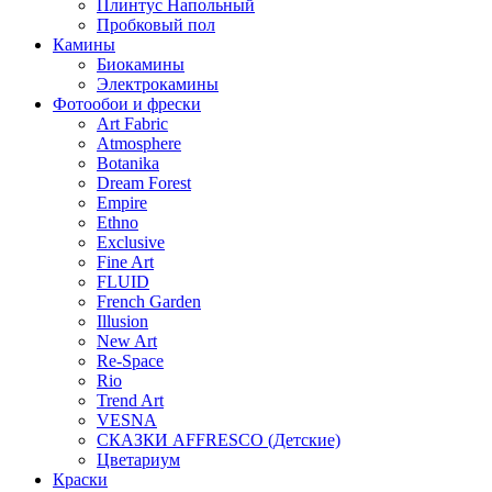
Плинтус Напольный
Пробковый пол
Камины
Биокамины
Электрокамины
Фотообои и фрески
Art Fabric
Atmosphere
Botanika
Dream Forest
Empire
Ethno
Exclusive
Fine Art
FLUID
French Garden
Illusion
New Art
Re-Space
Rio
Trend Art
VESNA
СКАЗКИ AFFRESCO (Детские)
Цветариум
Краски