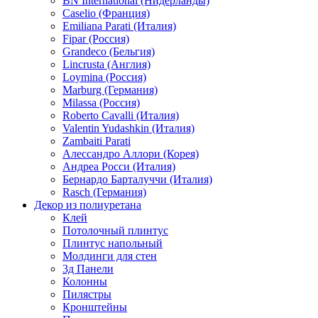
BN International (Нидерланды)
Caselio (Франция)
Emiliana Parati (Италия)
Fipar (Россия)
Grandeco (Бельгия)
Lincrusta (Англия)
Loymina (Россия)
Marburg (Германия)
Milassa (Россия)
Roberto Cavalli (Италия)
Valentin Yudashkin (Италия)
Zambaiti Parati
Алессандро Аллори (Корея)
Андреа Росси (Италия)
Бернардо Барталуччи (Италия)
Rasch (Германия)
Декор из полиуретана
Клей
Потолочный плинтус
Плинтус напольный
Молдинги для стен
3д Панели
Колонны
Пилястры
Кронштейны