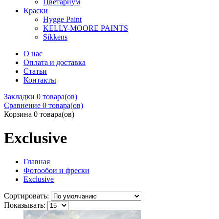
Цветариум
Краски
Hygge Paint
KELLY-MOORE PAINTS
Sikkens
О нас
Оплата и доставка
Статьи
Контакты
Закладки
0 товара(ов)
Сравнение
0 товара(ов)
Корзина
0 товара(ов)
Exclusive
Главная
Фотообои и фрески
Exclusive
Сортировать:
Показывать: