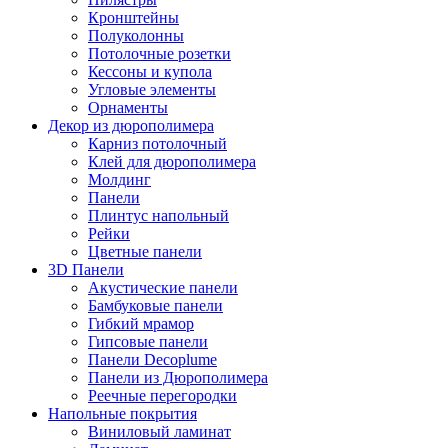
Кронштейны
Полуколонны
Потолочные розетки
Кессоны и купола
Угловые элементы
Орнаменты
Декор из дюрополимера
Карниз потолочный
Клей для дюрополимера
Молдинг
Панели
Плинтус напольный
Рейки
Цветные панели
3D Панели
Акустические панели
Бамбуковые панели
Гибкий мрамор
Гипсовые панели
Панели Decoplume
Панели из Дюрополимера
Реечные перегородки
Напольные покрытия
Виниловый ламинат