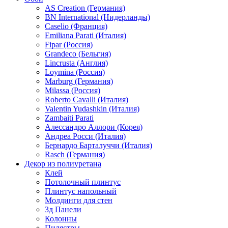
AS Creation (Германия)
BN International (Нидерланды)
Caselio (Франция)
Emiliana Parati (Италия)
Fipar (Россия)
Grandeco (Бельгия)
Lincrusta (Англия)
Loymina (Россия)
Marburg (Германия)
Milassa (Россия)
Roberto Cavalli (Италия)
Valentin Yudashkin (Италия)
Zambaiti Parati
Алессандро Аллори (Корея)
Андреа Росси (Италия)
Бернардо Барталуччи (Италия)
Rasch (Германия)
Декор из полиуретана
Клей
Потолочный плинтус
Плинтус напольный
Молдинги для стен
3д Панели
Колонны
Пилястры