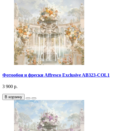
Фотообои и фрески Affresco Exclusive AB323-COL1
3 900 р.
В корзину