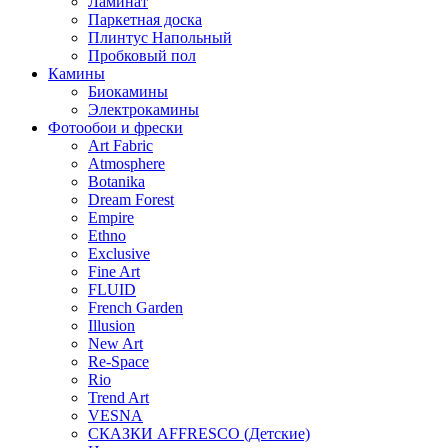
Ламинат
Паркетная доска
Плинтус Напольный
Пробковый пол
Камины
Биокамины
Электрокамины
Фотообои и фрески
Art Fabric
Atmosphere
Botanika
Dream Forest
Empire
Ethno
Exclusive
Fine Art
FLUID
French Garden
Illusion
New Art
Re-Space
Rio
Trend Art
VESNA
СКАЗКИ AFFRESCO (Детские)